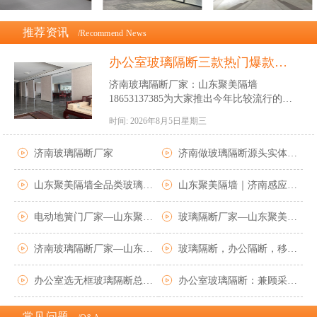
推荐资讯
/Recommend News
办公室玻璃隔断三款热门爆款选
型指南——济南玻璃隔断厂家
济南玻璃隔断厂家：山东聚美隔墙
18653137385为大家推出今年比较流行的三
款热门爆款办公室玻璃隔断，‌一、全景玻璃
时间: 2026年8月5日星期三
隔断‌ 主打极简高级感，采用无缝密拼工
艺，拼接缝隙几乎隐形，通透感拉满。二、‌
济南玻璃隔断厂家
济南做玻璃隔断源头实体厂家推荐（实地厂房可参观）——山东聚美隔墙
双层玻璃隔断‌ 双层中空结构自带隔音隔热
属性，可内置可调百叶帘，自由切换采光与
隐私状态。三、‌可移动式隔断‌ 采用悬挂吊
山东聚美隔墙全品类玻璃门款式汇总
山东聚美隔墙｜济南感应玻璃门・智能门禁玻璃门厂家
轨设计，地面无轨道，推拉静音顺滑，不用
时可折叠收纳不占空间。
电动地簧门厂家—山东聚美隔墙
玻璃隔断厂家—山东聚美隔墙
济南玻璃隔断厂家—山东聚美隔墙
玻璃隔断，办公隔断，移动隔断—山东聚美新型材料有限公司
办公室选无框玻璃隔断总踩坑？5个硬核标准帮你避开90%的雷！
办公室玻璃隔断：兼顾采光与隔音的理性选择——山东聚美隔墙
常见问题