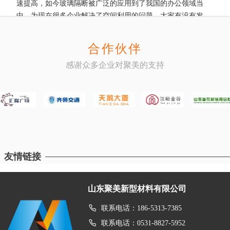
速提高，如今玻璃隔断被广泛的应用到了我国的办公领域当
断：在酒店装修中，活动隔
中，为现在很多企业解决了空间利用的问题。大家有没有发现
现在的玻璃隔断材料主要是铝合金框架和钢化玻璃组成，为什
么玻璃隔断都选用铝合金型材框架呢，它有哪些好处。下面我
Q
自动感应门有哪些常见问题
合作伙伴
们来了解一下。 1、铝合金型材具有较高的强度和刚性，能够
A
自动感应门有哪些常见问题自动感应门是现代建筑设计中
感谢众多企业对聚美的支持
支撑较大面积的玻璃，增强玻璃隔断的稳定性和承载力。2、
常用的一种门类，它具有方便快捷、节省空间、提高安全等优
铝合金型材具有较好的耐腐蚀
点，但是在使用过程中也会存在一些常见问题。下面我们来了
解一下自动感应门的常见问题。一、敏感度问题：自动感应门
一般采用红外线、微波等技术进行感应，但是有时会出现敏感
Q
移动隔断墙的价格受哪些因素的影响
度不足的情况，使得门扇不能及时打开或者无法保持开门状
A
移动隔断墙的价格受哪些因素的影响移动隔断墙是一种非
态，这时需要对感应器进行调整或更换。二、电源问题：自动
常实用的装修方案，它们能够灵活地改变房间的布局和功能，
感应门需要稳定的电源供应，如
在选择移动隔断墙时，我们会发现移动隔断墙的价格有不少差
友情链接
距，移动隔断墙的价格受到很多因素的影响，有哪些因素导致
移动隔断墙价格的差异呢？ 1、材料：移动隔断墙可以使用不
Q
济南玻璃隔断墙可以用普通玻璃吗？
山东聚美新型材料有限公司
同的材料制成，如玻璃、木材、金属等。不同的材料价格差异
A
济南玻璃隔断墙可以用普通玻璃吗？玻璃隔断墙是现在装
很大，因此移动隔断墙的材料将会对其价格产生重要的影响。
修分割空间最流行的一种空间分割方法，通常玻璃隔断墙所使
联系电话：186-5313-7385
2、尺寸：移动隔断墙的尺
用的玻璃都是钢化玻璃，钢化玻璃具有抗冲击，强度高，抗
联系电话：0531-8827-5952