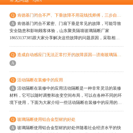
/Q&A
Q
肯德基门闭合不严、下垂故障不用花钱找师傅，三步自己调好
A
肯德基门闭合不紧密、门扇下垂是常见的故障，可能导致
安全隐患和影响顾客体验，山东聚美隔墙玻璃隔断厂家
18653137385跟大家分享解决这些故障的问题原因，采取相应
的维修和调整措施。肯德基门闭合不严或下垂，多由闭门器失
调、地轴偏移或门体受损引起。
Q
造成自动感应门无法正常打开的故障原因—济南玻璃隔断厂家分享
A
Q
活动隔断在装修中的应用
A
活动隔断在装修中的应用活动隔断是一种非常灵活的装修
材料，它可以随时调整和改变空间布局，可以在各种不同的环
境下使用，下面为大家介绍一些活动隔断在装修中的应用的知
识。 一、展厅隔断：在展厅装修中，活动隔断可以用于分隔不
同的展览区域，例如，它可以用于将不同的展品隔开，以便参
Q
玻璃隔断使用铝合金型材的好处
观者更好地观看和欣赏。此外，活动隔断还可以用于分隔展览
A
玻璃隔断使用铝合金型材的好处伴随着社会经济水平的快
区域和办公区域，以便工作人员进行管理和维护。二、酒店隔